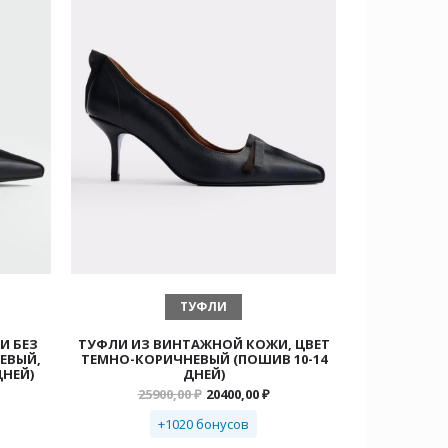
ВЫБЕРИТЕ ПАРАМЕТРЫ
ТУФЛИ
И БЕЗ
ТУФЛИ ИЗ ВИНТАЖНОЙ КОЖИ, ЦВЕТ
ЕВЫЙ,
ТЕМНО-КОРИЧНЕВЫЙ (ПОШИВ 10-14
ДНЕЙ)
ДНЕЙ)
Первоначальная
Текущая
25900,00
₽
20400,00
₽
цена
цена:
составляла
20400,00 ₽.
+1020 бонусов
25900,00 ₽.