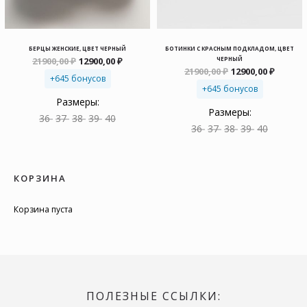
БЕРЦЫ ЖЕНСКИЕ, ЦВЕТ ЧЕРНЫЙ
БОТИНКИ С КРАСНЫМ ПОДКЛАДОМ, ЦВЕТ
Первоначальная
Текущая
21900,00
₽
12900,00
₽
ЧЕРНЫЙ
цена
цена:
Первоначальна
Текущ
21900,00
₽
12900,00
₽
+645 бонусов
составляла
12900,00 ₽.
цена
цена:
21900,00 ₽.
+645 бонусов
составляла
12900,0
21900,00 ₽.
Размеры:
Размеры:
36
37
38
39
40
36
37
38
39
40
КОРЗИНА
Корзина пуста
ПОЛЕЗНЫЕ ССЫЛКИ: