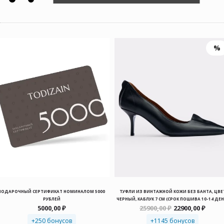
ПОДАРОЧНЫЙ СЕРТИФИКАТ НОМИНАЛОМ 5000
ТУФЛИ ИЗ ВИНТАЖНОЙ КОЖИ БЕЗ БАНТА, ЦВЕ
РУБЛЕЙ
ЧЕРНЫЙ, КАБЛУК 7 СМ (СРОК ПОШИВА 10-14 ДЕН
Первоначальн
Теку
5000,00
₽
25900,00
₽
22900,00
₽
цена
цена:
+250 бонусов
+1145 бонусов
составляла
22900