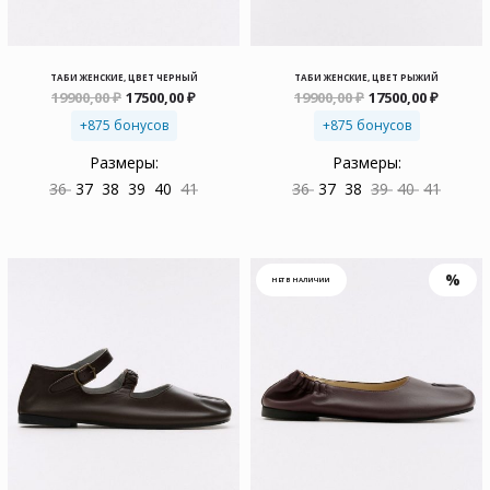
ТАБИ ЖЕНСКИЕ, ЦВЕТ ЧЕРНЫЙ
ТАБИ ЖЕНСКИЕ, ЦВЕТ РЫЖИЙ
Первоначальная
Текущая
Первоначальна
Текущ
19900,00
₽
17500,00
₽
19900,00
₽
17500,00
₽
цена
цена:
цена
цена:
+875 бонусов
составляла
17500,00 ₽.
+875 бонусов
составляла
17500,0
19900,00 ₽.
19900,00 ₽.
Размеры:
Размеры:
36
37
38
39
40
41
36
37
38
39
40
41
НЕТ В НАЛИЧИИ