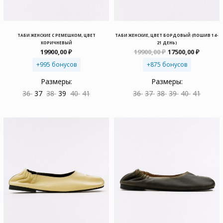
ТАБИ ЖЕНСКИЕ С РЕМЕШКОМ, ЦВЕТ
ТАБИ ЖЕНСКИЕ, ЦВЕТ БОРДОВЫЙ (ПОШИВ 14-
КОРИЧНЕВЫЙ
21 ДЕНЬ)
Первоначальна
Текущ
19900,00
₽
19900,00
₽
17500,00
₽
цена
цена:
+995 бонусов
+875 бонусов
составляла
17500,0
19900,00 ₽.
Размеры:
Размеры:
36
37
38
39
40
41
36
37
38
39
40
41