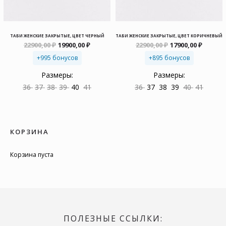
ТАБИ ЖЕНСКИЕ ЗАКРЫТЫЕ, ЦВЕТ ЧЕРНЫЙ
ТАБИ ЖЕНСКИЕ ЗАКРЫТЫЕ, ЦВЕТ КОРИЧНЕВЫЙ
Первоначальная
Текущая
Первоначальна
Текущ
22900,00
₽
19900,00
₽
22900,00
₽
17900,00
₽
цена
цена:
цена
цена:
+995 бонусов
составляла
19900,00 ₽.
+895 бонусов
составляла
17900,0
22900,00 ₽.
22900,00 ₽.
Размеры:
Размеры:
36
37
38
39
40
41
36
37
38
39
40
41
КОРЗИНА
Корзина пуста
ПОЛЕЗНЫЕ ССЫЛКИ: