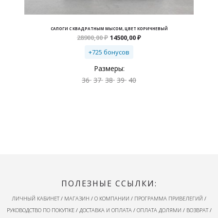
САПОГИ С КВАДРАТНЫМ МЫСОМ, ЦВЕТ КОРИЧНЕВЫЙ
Первоначальная
Текущая
28900,00
₽
14500,00
₽
цена
цена:
составляла
14500,00 ₽.
+725 бонусов
28900,00 ₽.
Размеры:
36
37
38
39
40
ПОЛЕЗНЫЕ ССЫЛКИ:
ЛИЧНЫЙ КАБИНЕТ
/
МАГАЗИН
/
О КОМПАНИИ
/
ПРОГРАММА ПРИВЕЛЕГИЙ
/
РУКОВОДСТВО ПО ПОКУПКЕ
/
ДОСТАВКА И ОПЛАТА
/
ОПЛАТА ДОЛЯМИ
/
ВОЗВРАТ
/