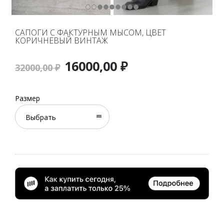
САПОГИ С ФАКТУРНЫМ МЫСОМ, ЦВЕТ
КОРИЧНЕВЫЙ ВИНТАЖ
16000,00
₽
Первоначальная
Текущая
32000,00
₽
цена
цена:
составляла
16000,00 ₽.
Размер
32000,00 ₽.
Выбрать