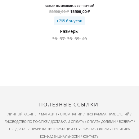
КАЗАКИ НА МОЛНИИ, ЦВЕТ ЧЕРНЫЙ
Первоначальная
Текущая
22900,00
₽
15900,00
₽
цена
цена:
составляла
15900,00 ₽.
+795 бонусов
22900,00 ₽.
Размеры:
36
37
38
39
40
ПОЛЕЗНЫЕ ССЫЛКИ:
ЛИЧНЫЙ КАБИНЕТ
/
МАГАЗИН
/
О КОМПАНИИ
/
ПРОГРАММА ПРИВЕЛЕГИЙ
/
РУКОВОДСТВО ПО ПОКУПКЕ
/
ДОСТАВКА И ОПЛАТА
/
ОПЛАТА ДОЛЯМИ
/
ВОЗВРАТ
/
ПРЕДЗАКАЗ
/
ПРАВИЛА ЭКСПЛУАТАЦИИ
/
ПУБЛИЧНАЯ ОФЕРТА
/
ПОЛИТИКА
КОНФИДЕНЦИАЛЬНОСТИ
/
КОНТАКТЫ